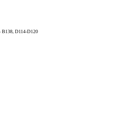
2- B138, D114-D120