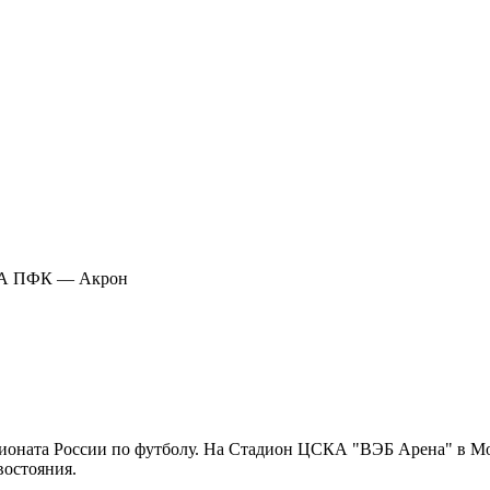
А ПФК — Акрон
оната России по футболу. На Стадион ЦСКА "ВЭБ Арена" в Мос
востояния.