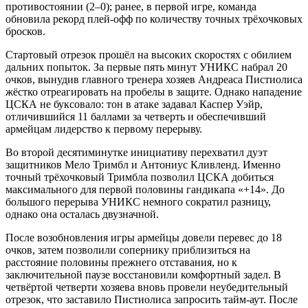
противостоянии (2–0); ранее, в первой игре, команда
обновила рекорд плей-офф по количеству точных трёхочковых
бросков.
Стартовый отрезок прошёл на высоких скоростях с обилием
дальних попыток. За первые пять минут УНИКС набрал 20
очков, вынудив главного тренера хозяев Андреаса Пистиолиса
жёстко отреагировать на пробелы в защите. Однако нападение
ЦСКА не буксовало: тон в атаке задавал Каспер Уэйр,
отличившийся 11 баллами за четверть и обеспечивший
армейцам лидерство к первому перерыву.
Во второй десятиминутке инициативу перехватил дуэт
защитников Мело Тримбл и Антониус Кливленд. Именно
точный трёхочковый Тримбла позволил ЦСКА добиться
максимального для первой половины гандикапа «+14». До
большого перерыва УНИКС немного сократил разницу,
однако она осталась двузначной.
После возобновления игры армейцы довели перевес до 18
очков, затем позволили сопернику приблизиться на
расстояние половины прежнего отставания, но к
заключительной паузе восстановили комфортный задел. В
четвёртой четверти хозяева вновь провели неубедительный
отрезок, что заставило Пистиолиса запросить тайм-аут. После